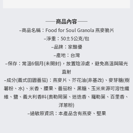
——商品內容——
–商品名稱：Food for Soul Granola 燕麥脆片
–淨重：50±5公克/包
–品牌：家酪優
–產地：台灣
–保存：常溫6個月(未開封)，放置陰涼處，避免高溫與陽光
直射
–成分
(義式田園番茄)
：燕麥片、芥花油(非基改)、麥芽糖(樹
薯粉、水)、米香、腰果、番茄粉、黑糖、玉米來源可溶性纖
維、鹽、義大利香料(奧勒岡葉、迷迭香、羅勒葉、百里香、
洋蔥粉)
–過敏原資訊：本產品含有燕麥、堅果