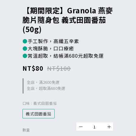
【期間限定】Granola 燕麥
脆片隨身包 義式田園番茄
(50g)
●
手工製作，高纖五辛素
●
大塊酥脆，口口療癒
●
常溫超取，結帳滿680元超取免運
NT$80
NT$100
全店，滿2600免運
全店，超取滿680免運
口味
: 義式田園番茄
義式田園番茄
數量