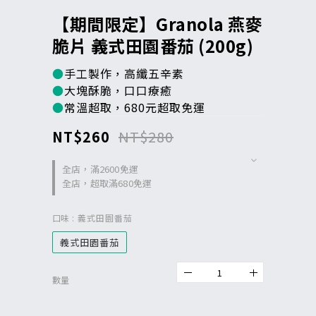
【期間限定】Granola 燕麥
脆片 義式田園番茄 (200g)
●
手工製作，高纖五辛素
●
大塊酥脆，口口療癒
●
常溫超取，680元超取免運
NT$260
NT$280
全店，滿2600免運
全店，超取滿680免運
口味
: 義式田園番茄
義式田園番茄
數量