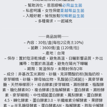
– 幫助消化，恩恩順暢
必飛益生菌
– 私密呵護，女性保健
蔓越莓益生菌
– 入睡好眠，愉悅放鬆
悅暢眠益生菌
– 多種需求，一起補充
——商品說明——
– 內容：30包/盒(每包2公克±10%)
– 菌數：3600億/盒 (120億/包)
– 產地：台灣
– 保存：置於陰涼乾燥處，避免高溫、日曬影響品質。外出
攜帶：勿置於高溫處，避免在陽光下曝曬
– 期限：常溫保存，未開封保存2年
– 成分：非基改玉米澱粉、砂糖、克菲爾酸奶粉(脫脂奶粉、
麥芽糊精、砂糖、酵母抽出物、乳酸菌(已滅菌))、異麥芽寡
醣、天然檸檬原汁、綜合酵素(麥芽糊精、澱粉酵素、植酸酵
素、糖化酵素RO、複合酵素(含脂解酵素、蛋白酵素、澱粉酵
素、麥芽糊精)、中性細菌蛋白酵素、鳳梨酵素、蛋白酵素
4.5、轉化酵素、蛋白酵素3.0、半纖維素分解酵素、果膠酵
素、α-半乳糖苷酵素、蛋白酵素AM、脂解酵素、胜肽分解酵