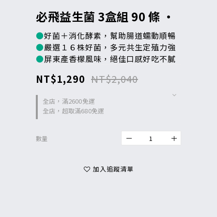
必飛益生菌 3盒組 90 條 •
●
好菌＋消化酵素，幫助腸道蠕動順暢
●
嚴選１６株好菌，多元共生定殖力強
●
屏東產香檬風味，絕佳口感好吃不膩
NT$1,290
NT$2,040
全店，滿2600免運
全店，超取滿680免運
數量
加入追蹤清單